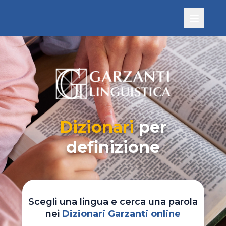
Dizionari
per
definizione
Scegli una lingua e cerca una parola
nei
Dizionari Garzanti online